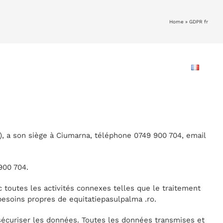
Home
»
GDPR fr
APPRENEZ L’ÉQUITATION
DES PRIX
CONTACT
, a son siège à Ciumarna, téléphone 0749 900 704, email
900 704.
 toutes les activités connexes telles que le traitement
 besoins propres de equitatiepasulpalma .ro.
 sécuriser les données. Toutes les données transmises et