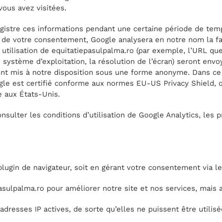
vous avez visitées.
istre ces informations pendant une certaine période de temps
e de votre consentement, Google analysera en notre nom la faç
utilisation de equitatiepasulpalma.ro (par exemple, l’URL qu
 système d’exploitation, la résolution de l’écran) seront env
ont mis à notre disposition sous une forme anonyme. Dans ce 
ogle est certifié conforme aux normes EU-US Privacy Shield, 
 aux États-Unis.
nsulter les conditions d’utilisation de Google Analytics, les 
plugin de navigateur, soit en gérant votre consentement via l
ulpalma.ro pour améliorer notre site et nos services, mais au
dresses IP actives, de sorte qu’elles ne puissent être utilis