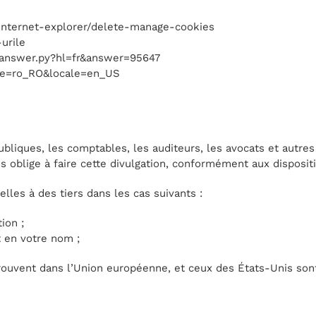
/internet-explorer/delete-manage-cookies
urile
/answer.py?hl=fr&answer=95647
ale=ro_RO&locale=en_US
publiques, les comptables, les auditeurs, les avocats et autres
s oblige à faire cette divulgation, conformément aux disposit
es à des tiers dans les cas suivants :
ion ;
 en votre nom ;
trouvent dans l’Union européenne, et ceux des États-Unis son