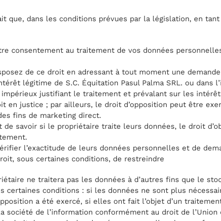
it que, dans les conditions prévues par la législation, en ta
votre consentement au traitement de vos données personnell
sposez de ce droit en adressant à tout moment une demande, p
térêt légitime de S.C. Équitation Pasul Palma SRL. ou dans l’
impérieux justifiant le traitement et prévalant sur les intérê
t en justice ; par ailleurs, le droit d’opposition peut être ex
es fins de marketing direct.
 de savoir si le propriétaire traite leurs données, le droit d’
itement.
e vérifier l’exactitude de leurs données personnelles et de dem
droit, sous certaines conditions, de restreindre
étaire ne traitera pas les données à d’autres fins que le sto
 certaines conditions : si les données ne sont plus nécessaire
pposition a été exercé, si elles ont fait l’objet d’un traitement
la société de l’information conformément au droit de l’Union o