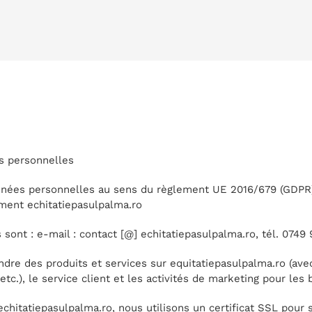
À PROPOS DE NOUS
NOS CHEVAUX
ITINÉRAIRES
es personnelles
onnées personnelles au sens du règlement UE 2016/679 (GDPR)
ment echitatiepasulpalma.ro
ont : e-mail : contact [@] echitatiepasulpalma.ro, tél. 0749 
dre des produits et services sur equitatiepasulpalma.ro (avec
etc.), le service client et les activités de marketing pour les
echitatiepasulpalma.ro, nous utilisons un certificat SSL pour