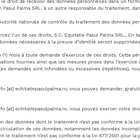
nt le droit de recevoir des données personnelles dans un form
on Pasul Palma SRL. à un autre responsable du traitement, dan
Autorité nationale de contrôle du traitement des données per
cez l’un de ces droits, S.C. Equitatie Pasul Palma SRL., En t
données nécessaires à la preuve d’identité seront supprimé
1) mois à toute demande d’exercice de ces droits. Cette pér
ions fournies ainsi que les mesures prises dans l’exercice 
es demandes sont infondées ou excessives (répétitives), nous 
fo [at] echitatiepasulpalma.ro, vous pouvez demander, gratu
o [at] echitatiepasulpalma.ro, vous pouvez exercer votre droi
ssion des données dont le traitement n’est pas conforme à la l
e circulation de ces données, notamment les données incompl
le traitement n’est pas conforme à la loi 677/2001 pour la p