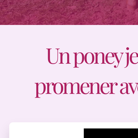
Un poney je
promener avec