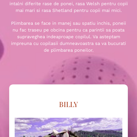
intalni diferite rase de ponei, rasa Welsh pentru copii
mai mari si rasa Shetland pentru copii mai mici.
Plimbarea se face in manej sau spatiu inchis, poneii
nu fac traseu pe obcina pentru ca parintii sa poata
supraveghea indeaproape copilul. Va asteptam
impreuna cu copilasii dumneavoastra sa va bucurati
de plimbarea poneilor.
BILLY