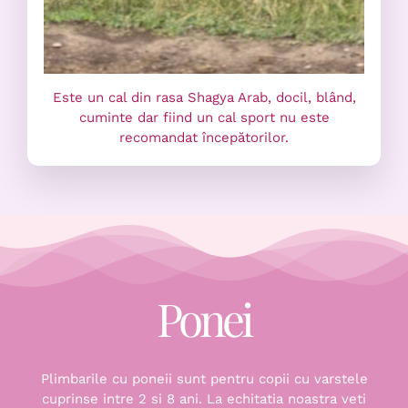
Este un cal din rasa Shagya Arab, docil, blând,
cuminte dar fiind un cal sport nu este
recomandat începătorilor.
Ponei
Plimbarile cu poneii sunt pentru copii cu varstele
cuprinse intre 2 si 8 ani. La echitatia noastra veti