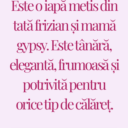
Este o iapă metis din
Preturi
tată frizian și mamă
Contact
gypsy. Este tânără,
elegantă, frumoasă și
potrivită pentru
orice tip de călăreț.